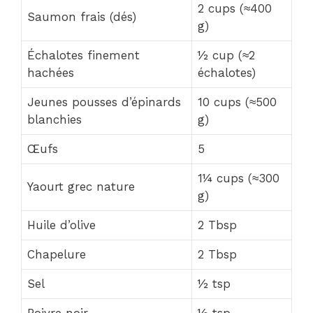
2 cups (≈400
Saumon frais (dés)
g)
Échalotes finement
½ cup (≈2
hachées
échalotes)
Jeunes pousses d’épinards
10 cups (≈500
blanchies
g)
Œufs
5
1¼ cups (≈300
Yaourt grec nature
g)
Huile d’olive
2 Tbsp
Chapelure
2 Tbsp
Sel
½ tsp
Poivre noir
½ tsp